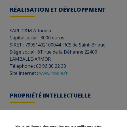
RÉALISATION ET DÉVELOPPMENT
SARL G&M // Inodia
Capital social : 3000 euros
SIRET : 79951402100044 RCS de Saint-Brieuc
Siège social : 6T rue de la Déhanne 22400
LAMBALLE-ARMOR
Téléphone : 02 96 30 22 30
Site internet :
www.inodia.fr
PROPRIÉTÉ INTELLECTUELLE
L’ensemble de ce site relève de la législation
française et internationale sur le droit d’auteur et
Nous utilisons des cookies pour améliorer votre