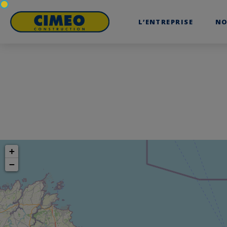
L’ENTREPRISE
NO
+
−