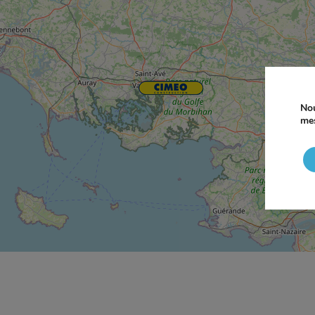
Nou
mes