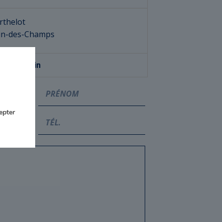
rthelot
tin-des-Champs
nt-Herblain
epter