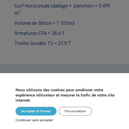
Surf horizontale (dallage + plancher) = 3 479
m²
Volume de Béton = 1 103m3
Armatures CFA = 28,4 T
Treillis Soudés TS = 27,9 T
NOS AUTRES RÉALISATIONS
Nous utilisons des cookies pour améliorer votre
expérience utilisateur et mesurer le trafic de notre site
internet.
Accepter & Fermer
Personnaliser
Continuer sans accepter