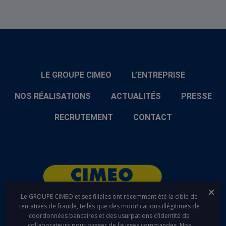
LE GROUPE CIMEO
L’ENTREPRISE
NOS RÉALISATIONS
ACTUALITÉS
PRESSE
RECRUTEMENT
CONTACT
Fer
Le GROUPE CIMEO et ses filiales ont récemment été la cible de
tentatives de fraude, telles que des modifications illégitimes de
coordonnées bancaires et des usurpations d’identité de
linkedin
youtube
collaborateurs pour passer de fausses commandes. Nos